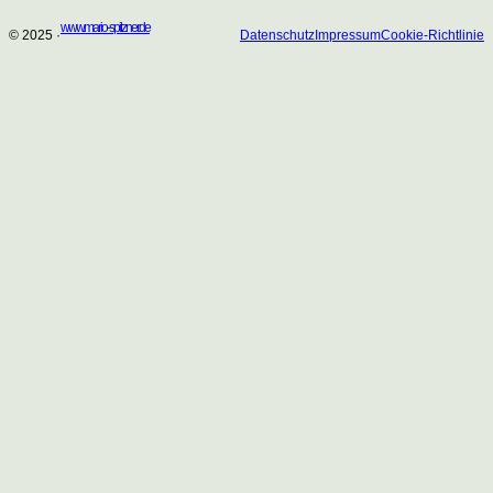
www.mario-spitzner.de
© 2025 ·
Datenschutz
Impressum
Cookie-Richtlinie