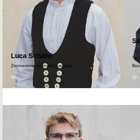
So
Luca Schäfer
Son
Zimmerermeister und Ausbilder
Bür
E-Mail
E-Mail