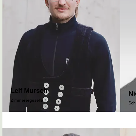
Leif Mursch
Ni
Zimmerergeselle
Sch