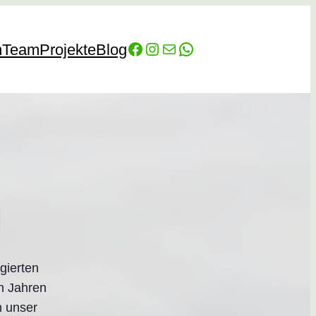
Facebook
Instagram
E-Mail
WhatsApp
n
Team
Projekte
Blog
m
gierten
n Jahren
n unser