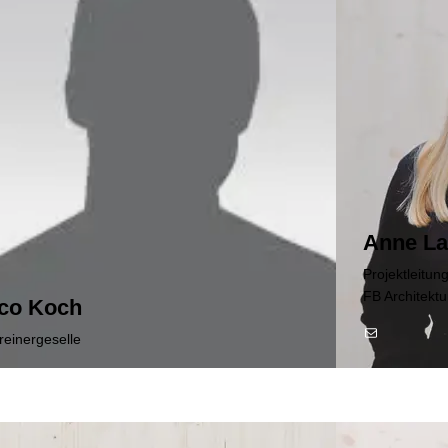
Anne L
Projektleitung
FB Architektu
co Koch
E-Mail
reinergeselle